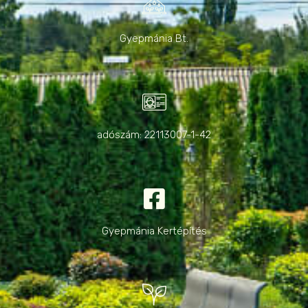
Gyepmánia Bt.
adószám: 22113007-1-42
Gyepmánia Kertépítés