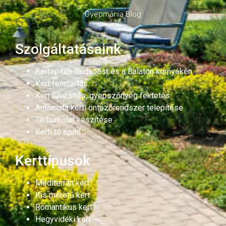
Gyepmánia Blog
Szolgáltatásaink
Kertépítés Budapest és a Balaton környékén
Kert fenntartás
Kert füvesítés, gyepszőnyeg fektetés
Automata kerti öntözőrendszer telepítése
Térburkolat készítése
Kerti tó építés
Kerttípusok
Mediterrán kert
Kis méretű kert
Romantikus kert
Hegyvidéki kert