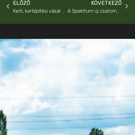
ELŐZŐ
KÖVETKEZŐ
Kerti, kertépítési vásár és kiállítás
A Spektrum új csatornája kertépítéssel is foglalkozik
gyepmania@gmail.com
06 30 200 5183