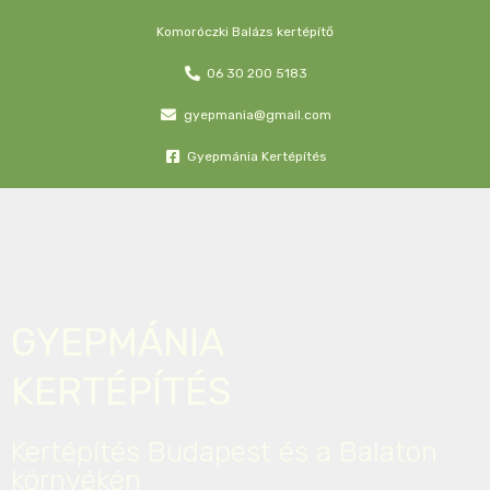
Komoróczki Balázs kertépítő
06 30 200 5183
gyepmania@gmail.com
Gyepmánia Kertépítés
GYEPMÁNIA
KERTÉPÍTÉS
Kertépítés Budapest és a Balaton
környékén