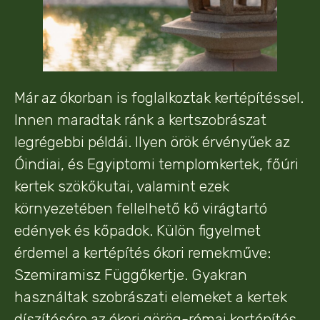
Már az ókorban is foglalkoztak kertépítéssel.
Innen maradtak ránk a kertszobrászat
legrégebbi példái. Ilyen örök érvényűek az
Óindiai, és Egyiptomi templomkertek, főúri
kertek szökőkutai, valamint ezek
környezetében fellelhető kő virágtartó
edények és kőpadok. Külön figyelmet
érdemel a kertépítés ókori remekműve:
Szemiramisz Függőkertje. Gyakran
használtak szobrászati elemeket a kertek
díszítésére az ókori görög-római kertépítés