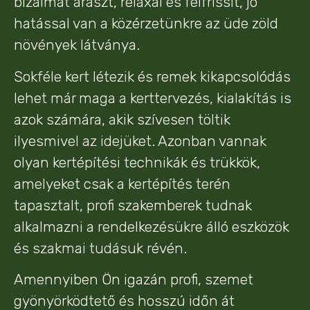
bizalmat áraszt, relaxál és felfrissít, jó
hatással van a közérzetünkre az üde zöld
növények látványa.
Sokféle kert létezik és remek kikapcsolódás
lehet már maga a kerttervezés, kialakítás is
azok számára, akik szívesen töltik
ilyesmivel az idejüket. Azonban vannak
olyan kertépítési technikák és trükkök,
amelyeket csak a kertépítés terén
tapasztalt, profi szakemberek tudnak
alkalmazni a rendelkezésükre álló eszközök
és szakmai tudásuk révén.
Amennyiben Ön igazán profi, szemet
gyönyörködtető és hosszú időn át