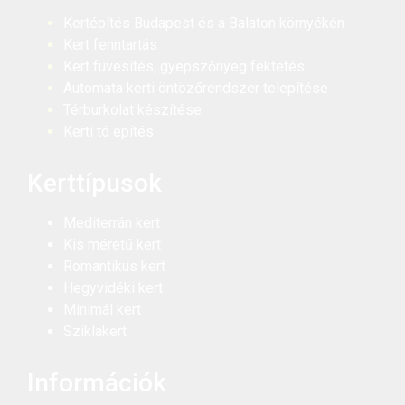
Kertépítés Budapest és a Balaton környékén
Kert fenntartás
Kert füvesítés, gyepszőnyeg fektetés
Automata kerti öntözőrendszer telepítése
Térburkolat készítése
Kerti tó építés
Kerttípusok
Mediterrán kert
Kis méretű kert
Romantikus kert
Hegyvidéki kert
Minimál kert
Sziklakert
Információk