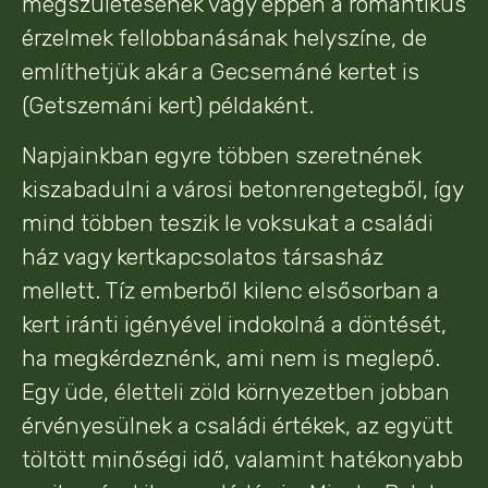
megszületésének vagy éppen a romantikus
érzelmek fellobbanásának helyszíne, de
említhetjük akár a Gecsemáné kertet is
(Getszemáni kert) példaként.
Napjainkban egyre többen szeretnének
kiszabadulni a városi betonrengetegből, így
mind többen teszik le voksukat a családi
ház vagy kertkapcsolatos társasház
mellett. Tíz emberből kilenc elsősorban a
kert iránti igényével indokolná a döntését,
ha megkérdeznénk, ami nem is meglepő.
Egy üde, életteli zöld környezetben jobban
érvényesülnek a családi értékek, az együtt
töltött minőségi idő, valamint hatékonyabb