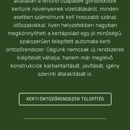
általában a lehulló csapadék gondoskodik
kertünk növényeinek vízellátásáról, minden
esetben számolnunk kell hosszabb száraz
időszakokkal. Ilyen helyzetekben nagyban
megkönnyítheti a kertápolást egy jó minőségű,
szakszerűen telepített automata kerti
öntözőrendszer. Cégünk nemcsak új rendszerek
kiépítését vállalja, hanem már meglévő
konstrukciók karbantartását, javítását, igény
szerinti átalakítását is.
KERTI ÖNTÖZŐRENDSZER TELEPÍTÉS