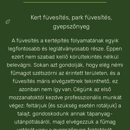
Kert füvesítés, park füvesítés,
gyepszőnyeg
A füvesítés a kertépítés folyamatának egyik
legfontosabb és leglátványosabb része. Éppen
ezért nem szabad kellő körültekintés nélkül
belevágni. Sokan azt gondolják, hogy elég némi
fűmagot szétszórni az érintett területen, és a
füvesítés máris elvégzettnek tekinthető, ez
azonban nem így van. Cégünk az első
mozzanatoktól kezdve professzionális munkát
végez: feltárjuk (és szükség esetén rotáljuk) a
talajt, gondoskodunk annak tápanyag-
utánpótlásáról, majd elvégezzük a fűmag
vetését vagy a gyepszőnyeg fektetését,