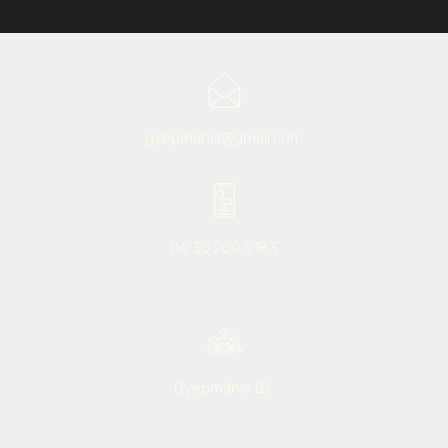
gyepmania@gmail.com
06 30 200 5183
Gyepmánia Bt.