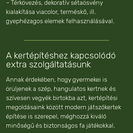
– Térkövezés, dekoratív sétaösvény
kialakítása viacolor, terméskő, ill.
gyephézagos elemek felhasználásával.
A kertépítéshez kapcsolódó
extra szolgáltatásunk
Annak érdekében, hogy gyermekei is
örüljenek a szép, hangulatos kertnek és
szívesen vegyék birtokba azt, kertépítési
megoldásaink között modern játszókertek
építése is szerepel, méghozzá kiváló
minőségű és biztonságos fa játékokkal.