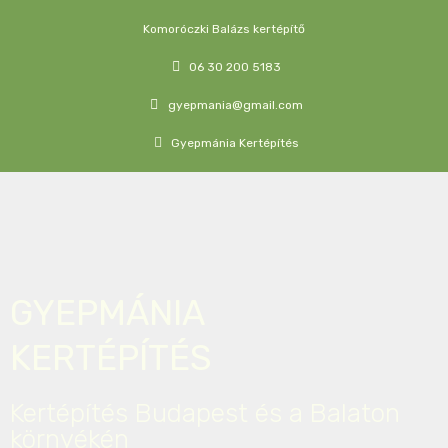
Komoróczki Balázs kertépítő
06 30 200 5183
gyepmania@gmail.com
Gyepmánia Kertépítés
GYEPMÁNIA
KERTÉPÍTÉS
Kertépítés Budapest és a Balaton
környékén