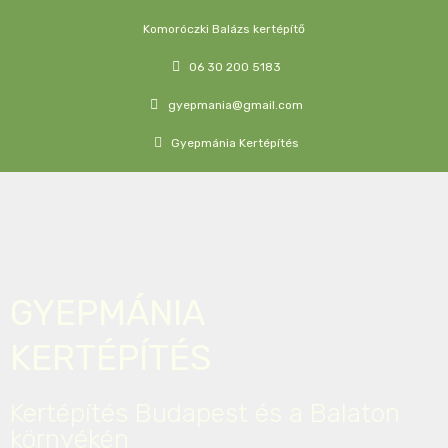
Komoróczki Balázs kertépítő
06 30 200 5183
gyepmania@gmail.com
Gyepmánia Kertépítés
GYEPMÁNIA
KERTÉPÍTÉS
Kertépítés Budapest és a Balaton
környékén