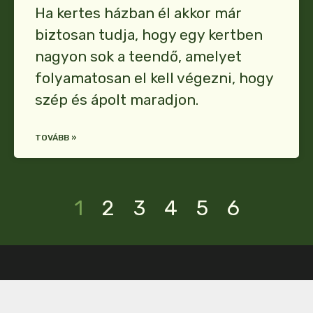
Ha kertes házban él akkor már
biztosan tudja, hogy egy kertben
nagyon sok a teendő, amelyet
folyamatosan el kell végezni, hogy
szép és ápolt maradjon.
TOVÁBB »
1
2
3
4
5
6