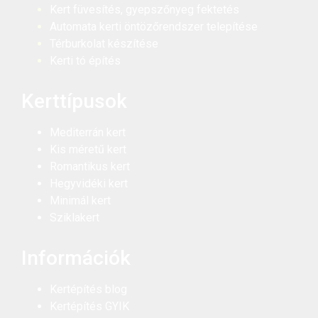
Kert füvesítés, gyepszőnyeg fektetés
Automata kerti öntözőrendszer telepítése
Térburkolat készítése
Kerti tó építés
Kerttípusok
Mediterrán kert
Kis méretű kert
Romantikus kert
Hegyvidéki kert
Minimál kert
Sziklakert
Információk
Kertépítés blog
Kertépítés GYIK