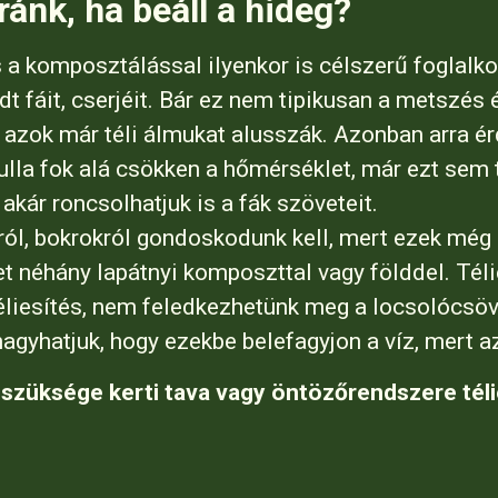
ánk, ha beáll a hideg?
s a komposztálással ilyenkor is célszerű foglalk
adt fáit, cserjéit. Bár ez nem tipikusan a metszés
azok már téli álmukat alusszák. Azonban arra é
nulla fok alá csökken a hőmérséklet, már ezt sem 
akár roncsolhatjuk is a fák szöveteit.
król, bokrokról gondoskodunk kell, mert ezek még
ket néhány lapátnyi komposzttal vagy földdel. Tél
éliesítés, nem feledkezhetünk meg a locsolócsövek
gyhatjuk, hogy ezekbe belefagyjon a víz, mert az
 szüksége kerti tava vagy öntözőrendszere tél