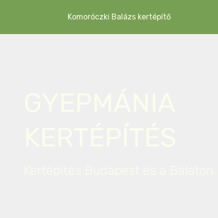
Komoróczki Balázs kertépítő
GYEPMÁNIA
KERTÉPÍTÉS
Kertépítés Budapest és a Balaton