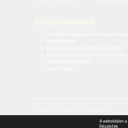
gyepmania@gmail.com
06 30 200 5183
Szolgáltatásaink
Kertépítés Budapest és a Balaton körny
Kert fenntartás
Kert füvesítés, gyepszőnyeg fektetés
Automata kerti öntözőrendszer telepítés
Térburkolat készítése
Kerti tó építés
© Gyepmánia Kertépítés 2021-2025 |
Ajánló
webstudio22.hu
A weboldalon a
Részletek