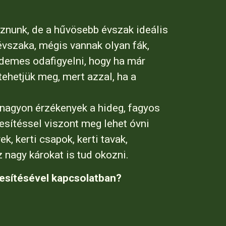
oznunk, de a hűvösebb évszak ideális
 évszaka, mégis vannak olyan fák,
rdemes odafigyelni, hogy ha már
tehetjük meg, mert azzal, ha a
 nagyon érzékenyek a hideg, fagyos
iesítéssel viszont meg lehet óvni
, kerti csapok, kerti tavak,
 nagy károkat is tud okozni.
iesítésével kapcsolatban?