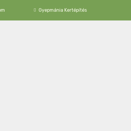
om
Gyepmánia Kertépítés