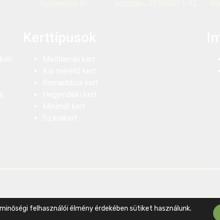
Gyepmánia Bt.
adószám: 22113007-1-42
Gy
Kerttípusok
I
ékén
Mediterrán kert
Kis méretű kert
Romantikus kert
e
Hegyvidéki kert
Minimál kert
Sziklakert
 minőségi felhasználói élmény érdekében sütiket használunk.