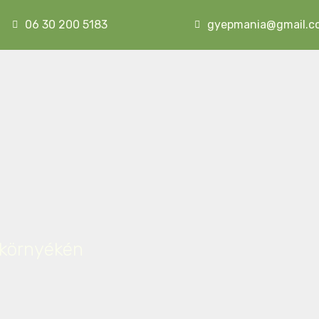
06 30 200 5183
gyepmania@gmail.c
 környékén