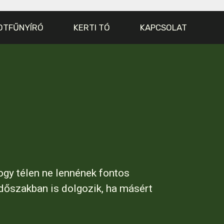
OTFŰNYÍRÓ
KERTI TÓ
KAPCSOLAT
hogy télen ne lennének fontos
időszakban is dolgozik, ha másért