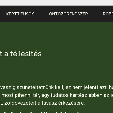
KERTTÍPUSOK
ÖNTÖZŐRENDSZER
ROB
 a téliesítés
aszig szüneteltetnünk kell, ez nem jelenti azt, 
 most pihenni tér, egy tudatos kertész ebben az 
ét, zöldövezeteit a tavasz érkezésére.