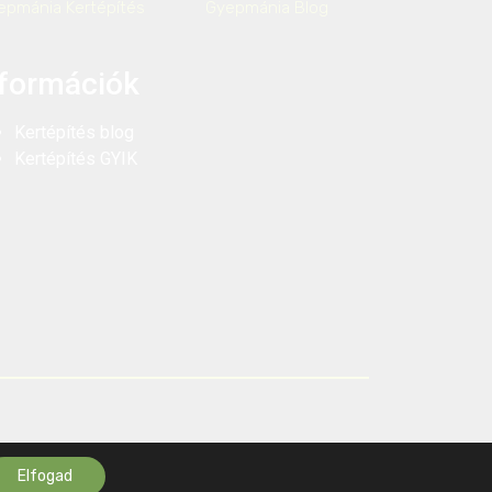
epmánia Kertépítés
Gyepmánia Blog
nformációk
Kertépítés blog
Kertépítés GYIK
Elfogad