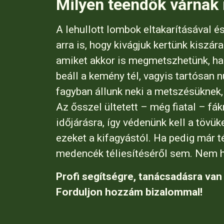
Milyen teendők várnak r
A lehullott lombok eltakarításával é
arra is, hogy kivágjuk kertünk kiszár
amiket akkor is megmetszhetünk, ha 
beáll a kemény tél, vagyis tartósan 
fagyban állunk neki a metszésüknek, 
Az ősszel ültetett – még fiatal – fá
időjárásra, így védenünk kell a tövü
ezeket a kifagyástól. Ha pedig már t
medencék téliesítéséről sem. Nem ha
Profi segítségre, tanácsadásra van
Forduljon hozzám bizalommal!