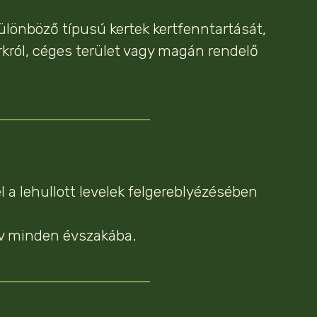
ülönböző típusú kertek kertfenntartását,
arkról, céges terület vagy magán rendelő
 a lehullott levelek felgereblyézésében
év minden évszakába.