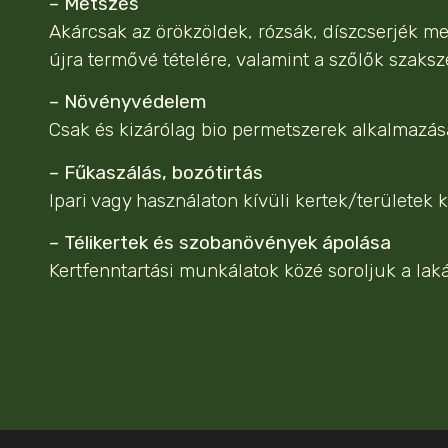
– Metszés
Akárcsak az örökzöldek, rózsák, díszcserjék 
újra termővé tételére, valamint a szőlők szaksz
– Növényvédelem
Csak és kizárólag bio permetszerek alkalmazásá
– Fűkaszálás, bozótirtás
Ipari vagy használaton kívüli kertek/területek ka
– Télikertek és szobanövények ápolása
Kertfenntartási munkálatok közé soroljuk a lak