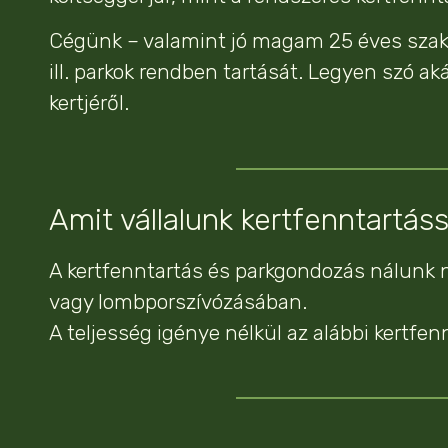
Cégünk – valamint jó magam 25 éves szakma
ill. parkok rendben tartását. Legyen szó ak
kertjéről.
Amit vállalunk kertfenntartás
A kertfenntartás és parkgondozás nálunk n
vagy lombporszívózásában.
A teljesség igénye nélkül az alábbi kertf