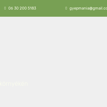
06 30 200 5183
gyepmania@gmail.c
 környékén