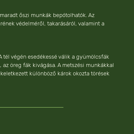
elmaradt őszi munkák bepótolhatók. Az
ének védelméről, takarásáról, valamint a
 A tél végén esedékessé válik a gyümölcsfák
a, az öreg fák kivágása. A metszési munkákkal
 keletkezett különböző károk okozta törések