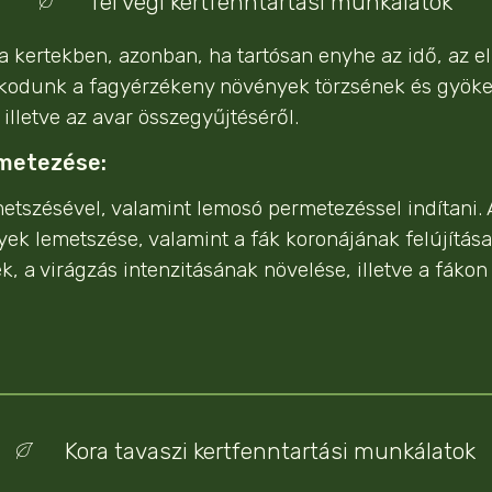
Tél végi kertfenntartási munkálatok
 a kertekben, azonban, ha tartósan enyhe az idő, az 
kodunk a fagyérzékeny növények törzsének és gyöker
illetve az avar összegyűjtéséről.
rmetezése:
etszésével, valamint lemosó permetezéssel indítani.
nyek lemetszése, valamint a fák koronájának felújítás
a virágzás intenzitásának növelése, illetve a fákon
Kora tavaszi kertfenntartási munkálatok