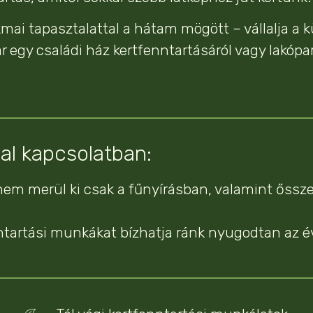
i tapasztalattal a hátam mögött – vállalja a k
ár egy családi ház kertfenntartásáról vagy lakóp
sal kapcsolatban:
em merül ki csak a fűnyírásban, valamint ősszel
enntartási munkákat bízhatja ránk nyugodtan az 