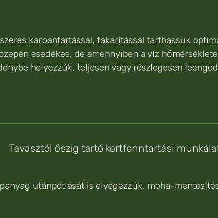
zeres karbantartással, takarítással tarthassuk optimáli
közepén esedékes, de amennyiben a víz hőmérséklete
dénybe helyezzük, teljesen vagy részlegesen leengedj
Tavasztól őszig tartó kertfenntartási munkála
ápanyag utánpótlását is elvégezzük, moha-mentesítés