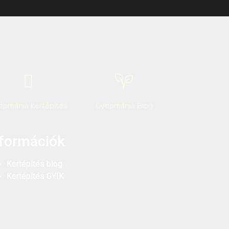
epmánia Kertépítés
Gyepmánia Blog
nformációk
Kertépítés blog
Kertépítés GYIK