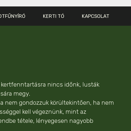
OTFŰNYÍRÓ
KERTI TÓ
KAPCSOLAT
 kertfenntartásra nincs időnk, lusták
ására megy.
 ha nem gondozzuk körültekintően, ha nem
ességgel kell végeznünk, mint az
 rendbe tétele, lényegesen nagyobb