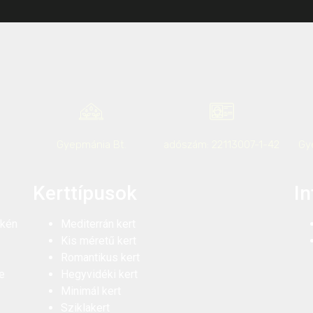
Gyepmánia Bt.
adószám: 22113007-1-42
Gy
Kerttípusok
I
ékén
Mediterrán kert
Kis méretű kert
Romantikus kert
e
Hegyvidéki kert
Minimál kert
Sziklakert