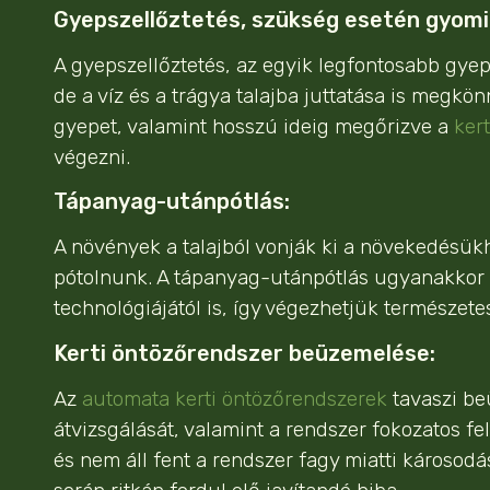
Gyepszellőztetés, szükség esetén gyomi
A gyepszellőztetés, az egyik legfontosabb gye
de a víz és a trágya talajba juttatása is megkö
gyepet, valamint hosszú ideig megőrizve a
ker
végezni.
Tápanyag-utánpótlás:
A növények a talajból vonják ki a növekedésük
pótolnunk. A tápanyag-utánpótlás ugyanakkor na
technológiájától is, így végezhetjük természete
Kerti öntözőrendszer beüzemelése:
Az
automata kerti öntözőrendszerek
tavaszi be
átvizsgálását, valamint a rendszer fokozatos fe
és nem áll fent a rendszer fagy miatti károsod