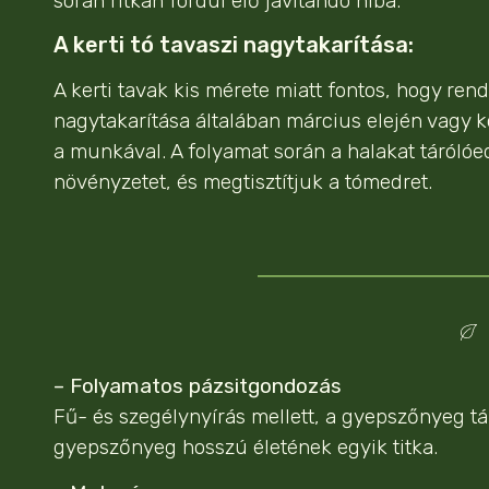
során ritkán fordul elő javítandó hiba.
A kerti tó tavaszi nagytakarítása:
A kerti tavak kis mérete miatt fontos, hogy rends
nagytakarítása általában március elején vagy 
a munkával. A folyamat során a halakat tárólóe
növényzetet, és megtisztítjuk a tómedret.
– Folyamatos pázsitgondozás
Fű- és szegélynyírás mellett, a gyepszőnyeg t
gyepszőnyeg hosszú életének egyik titka.