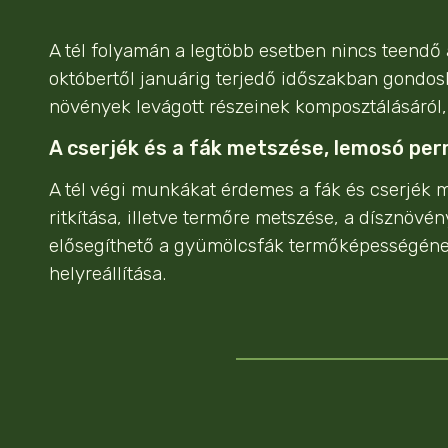
A tél folyamán a legtöbb esetben nincs teendő
októbertől januárig terjedő időszakban gondos
növények levágott részeinek komposztálásáról, 
A cserjék és a fák metszése, lemosó pe
A tél végi munkákat érdemes a fák és cserjék m
ritkítása, illetve termőre metszése, a dísznövé
elősegíthető a gyümölcsfák termőképességének, 
helyreállítása.