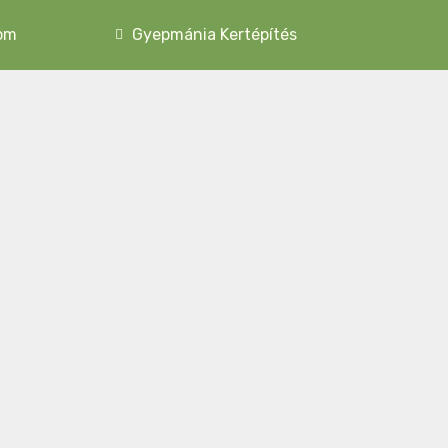
om
Gyepmánia Kertépítés