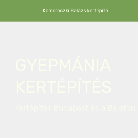
Komoróczki Balázs kertépítő
GYEPMÁNIA
KERTÉPÍTÉS
Kertépítés Budapest és a Balaton