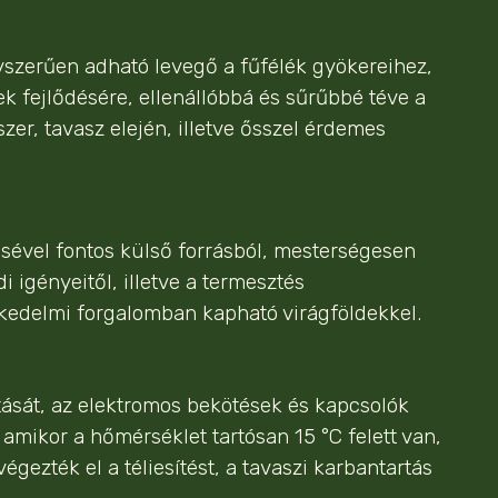
yszerűen adható levegő a fűfélék gyökereihez,
ek fejlődésére, ellenállóbbá és sűrűbbé téve a
er, tavasz elején, illetve ősszel érdemes
sével fontos külső forrásból, mesterségesen
 igényeitől, illetve a termesztés
eskedelmi forgalomban kapható virágföldekkel.
tását, az elektromos bekötések és kapcsolók
 amikor a hőmérséklet tartósan 15 °C felett van,
ezték el a téliesítést, a tavaszi karbantartás