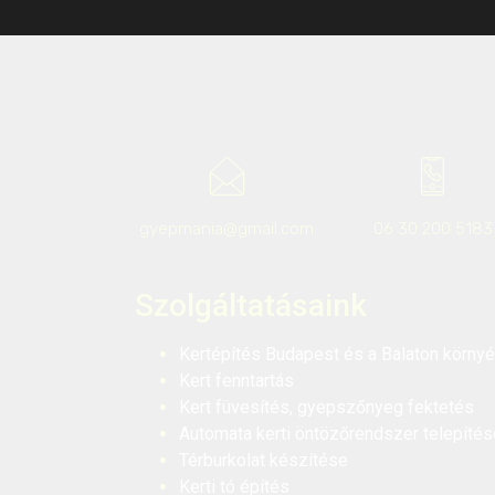
gyepmania@gmail.com
06 30 200 5183
Szolgáltatásaink
Kertépítés Budapest és a Balaton körny
Kert fenntartás
Kert füvesítés, gyepszőnyeg fektetés
Automata kerti öntözőrendszer telepítés
Térburkolat készítése
Kerti tó építés