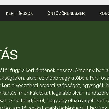
KERTTÍPUSOK
ÖNTÖZŐRENDSZER
ROB
TÁS
sétől függ a kert életének hossza. Amennyiben a
kségtelen, akkor ez előbb vagy utóbb a kert rov
kert elveszítheti eredeti szépségét, egységét,
enntartási munkálatokat legalább olyan rendszer
at. S ne feledjük el, hogy egy elhanyagolt kert
artás, amitől sokkal szebb látképhez jut kertünk.