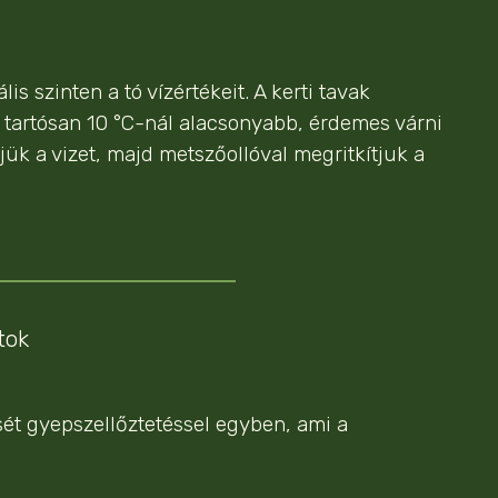
s szinten a tó vízértékeit. A kerti tavak
 tartósan 10 °C-nál alacsonyabb, érdemes várni
ük a vizet, majd metszőollóval megritkítjuk a
tok
ét gyepszellőztetéssel egyben, ami a