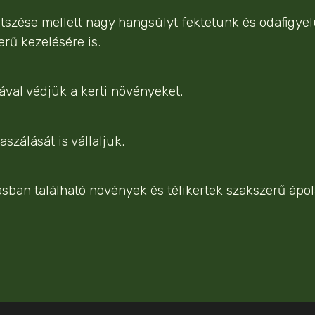
metszése mellett nagy hangsúlyt fektetünk és odafig
erű kezelésére is.
val védjük a kerti növényeket.
szálását is vállaljuk.
ásban található növények és télikertek szakszerű ápol