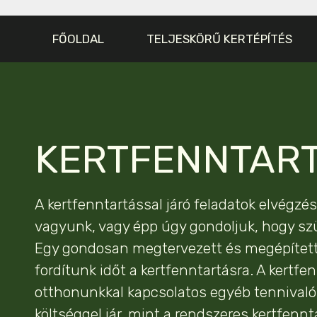
FŐOLDAL
TELJESKÖRŰ KERTÉPÍTÉS
KERTFENNTAR
A kertfenntartással járó feladatok elvégzé
vagyunk, vagy épp úgy gondoljuk, hogy szü
Egy gondosan megtervezett és megépített 
fordítunk időt a kertfenntartásra. A kertf
otthonunkkal kapcsolatos egyéb tennivalók
költséggel jár, mint a rendszeres kertfennt