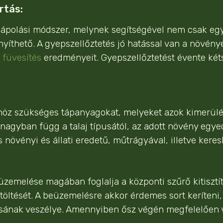
rtás:
pápolási módszer, melynek segítségével nem csak eg
nnyíthető. A gyepszellőztetés jó hatással van a növény
t füvesítés
eredményeit. Gyepszellőztetést évente kétsz
höz szükséges tápanyagokat, melyeket azok kimerülé
gyban függ a talaj típusától, az adott növény egyedi
s növényi és állati eredetű, műtrágyával, illetve ker
üzemelése magában foglalja a központi szűrő kitisztí
ltöltését. A beüzemelésre akkor érdemes sort keríteni,
ásának veszélye. Amennyiben ősz végén megfelelően vég