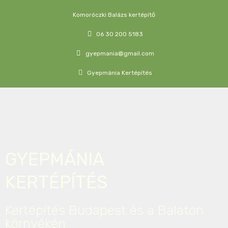
Komoróczki Balázs kertépítő
06 30 200 5183
gyepmania@gmail.com
Gyepmánia Kertépítés
GYEPMÁNIA
KERTÉPÍTÉS
Kertépítés Budapest és a Balaton
környékén