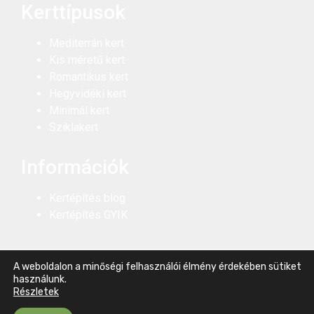
Kerttípusok
Mediterrán kert
Kis méretű kert
Romantikus kert
Hegyvidéki kert
Minimál kert
Sziklakert
Információk
Kertépítés blog
Kertépítés GYIK
A weboldalon a minőségi felhasználói élmény érdekében sütiket
használunk.
© Gyepmánia Kertépítés 2021-2025 |
Ajánló
Részletek
webstudio22.hu