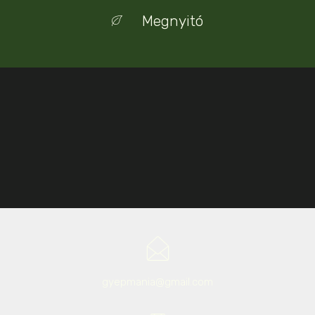
Megnyitó
gyepmania@gmail.com